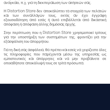
αναγκαίο, π.χ. για τη διεκπεραίωση των αιτήσεών σας.
Η Distortion Store δεν αποκαλύπτει τα στοιχεία των πελατών
και των συναλλαγών τους, εκτός αν έχει έγγραφη
εξουσιοδότηση από εσάς ή αυτό επιβάλλεται από δικαστική
απόφαση ή απόφαση άλλης δημόσιας αρχής.
Στην περίπτωση που η Distortion Store χρησιμοποιεί τρίτους
για την υποστήριξη των συστημάτων της, φροντίζει για την
εξασφάλιση του απορρήτου.
Για τη δική σας ασφάλεια, θα πρέπει και εσείς να χειρίζεστε όλες
τις πληροφορίες που παρέχονται μέσω της υπηρεσίας ως
εμπιστευτικές και απόρρητες και να μην προβαίνετε σε
οποιαδήποτε αποκάλυψή τους σε τρίτα πρόσωπα.