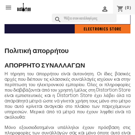

(0)
shopping_cart

search
ELECTRONICS STORE
Πολιτική απορρήτου
ΑΠΟΡΡΗΤΟ ΣΥΝΑΛΛΑΓΩΝ
Η τήρηση του απορρήτου είναι αυτονόητη. Οι ίδιες βασικές
αρχές που διέπουν τις κλασσικές συναλλαγές ισχύουν και στην
περίπτωση του ηλεκτρονικού εμπορίου. Όλες οι πληροφορίες
που διαβιβάζονται από τον χρηστή /μέλος στη Distortion Store
είναι εμπιστευτικές και η Distortion Store έχει λάβει όλα τα
απαραίτητα μέτρα ώστε να γίνεται χρήση τους μόνο στο μέτρο
που αυτό κρίνεται αναγκαίο στο πλαίσιο των παρεχόμενων
υπηρεσιών. Μερικά από τα μέτρα που έχουν ληφθεί είναι τα
ακόλουθα:
Μόνο εξουσιοδοτημένοι υπάλληλοι έχουν πρόσβαση στις
πληροφορίες των συναλλαγών σας και μόνο όποτε αυτό είναι